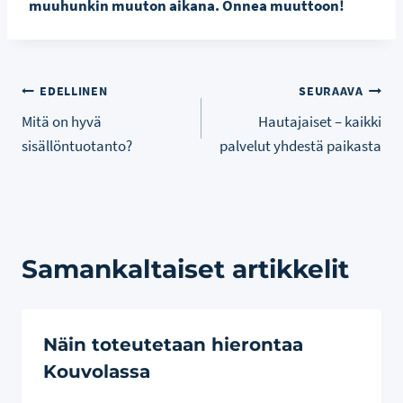
muuhunkin muuton aikana. Onnea muuttoon!
Artikkelien
EDELLINEN
SEURAAVA
Mitä on hyvä
Hautajaiset – kaikki
selaus
sisällöntuotanto?
palvelut yhdestä paikasta
Samankaltaiset artikkelit
Näin toteutetaan hierontaa
Kouvolassa