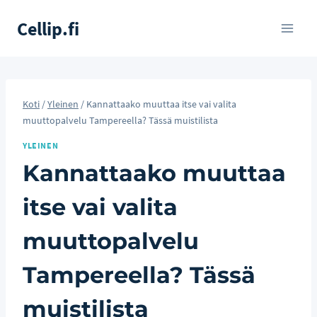
Siirry
Cellip.fi
sisältöön
Koti
/
Yleinen
/
Kannattaako muuttaa itse vai valita
muuttopalvelu Tampereella? Tässä muistilista
YLEINEN
Kannattaako muuttaa
itse vai valita
muuttopalvelu
Tampereella? Tässä
muistilista