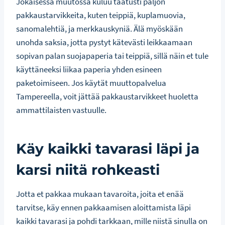
Jokaisessa muutossa kuluu taatusti paljon
pakkaustarvikkeita, kuten teippiä, kuplamuovia,
sanomalehtiä, ja merkkauskyniä. Älä myöskään
unohda saksia, jotta pystyt kätevästi leikkaamaan
sopivan palan suojapaperia tai teippiä, sillä näin et tule
käyttäneeksi liikaa paperia yhden esineen
paketoimiseen. Jos käytät muuttopalvelua
Tampereella, voit jättää pakkaustarvikkeet huoletta
ammattilaisten vastuulle.
Käy kaikki tavarasi läpi ja
karsi niitä rohkeasti
Jotta et pakkaa mukaan tavaroita, joita et enää
tarvitse, käy ennen pakkaamisen aloittamista läpi
kaikki tavarasi ja pohdi tarkkaan, mille niistä sinulla on