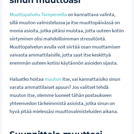
sinun muuttoasi
Muuttopalvelu Tampereella
on kannattava valinta,
sillä muuton valmistelussa ja itse muuttopäivässä on
monia asioita, jotka pitäisi muistaa, jotta uuteen kotiin
siirtyminen olisi mahdollisimman stressitöntä.
Muuttopalvelun avulla voit siirtää osan muuttamisen
vaivasta ammattilaisille, jotta saat itse keskittyä
enemmän uuteen kotiisi käytännön asioiden sijasta.
Haluatko hoitaa
muuton
itse, vai kannattaisiko sinun
varata ammattilaiset apuun? Jos valitset tehdä
muuton itse, olemme luoneet tähän postaukseen
yhteenvedon tärkeimmistä asioista, jotka sinun on
hyvä pitää mielessäsi muuttovalmisteluiden aikana.